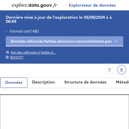
|
Explorateur de données
Dernière mise à jour de l'exploration le 05/09/2024 à à
06:59
-
Format csv
(1 KB)
Part des véhicules à faibles é...
REVVITY
Description
Structure de données
Métad
Données