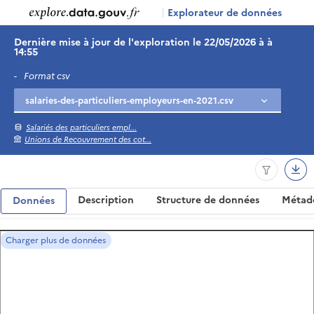
|
Explorateur de données
Dernière mise à jour de l'exploration le 22/05/2026 à à
14:55
-
Format csv
Salariés des particuliers empl...
Unions de Recouvrement des cot...
Description
Structure de données
Métad
Données
Charger plus de données