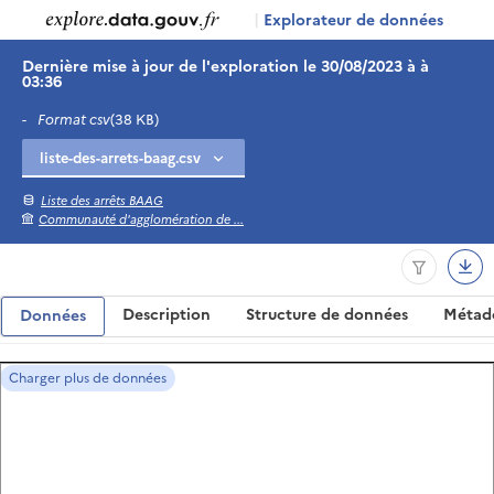
|
Explorateur de données
Dernière mise à jour de l'exploration le 30/08/2023 à à
03:36
-
Format csv
(38 KB)
Liste des arrêts BAAG
Communauté d'agglomération de ...
Description
Structure de données
Métad
Données
Charger plus de données