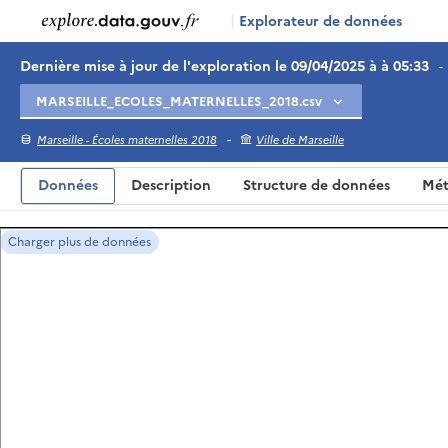
|
Explorateur de données
Dernière mise à jour de l'exploration le 09/04/2025 à à 05:33
-
-
Marseille - Écoles maternelles 2018
Ville de Marseille
Données
Description
Structure de données
Mét
Charger plus de données