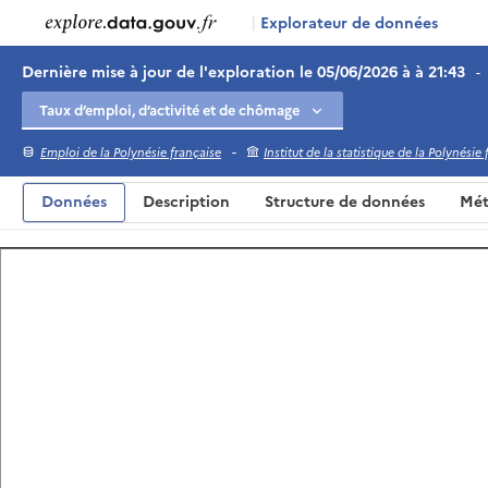
|
Explorateur de données
Dernière mise à jour de l'exploration le 05/06/2026 à à 21:43
-
-
Emploi de la Polynésie française
Institut de la statistique de la Polynésie
Données
Description
Structure de données
Mét