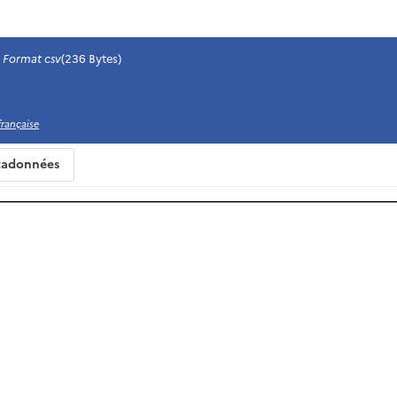
Format csv
(236 Bytes)
 française
adonnées