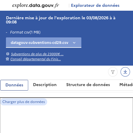
|
Explorateur de données
Dernière mise à jour de l'exploration le 03/08/2026 à à
09:08
-
Format csv
(1 MB)
Subventions de plus de 23000€ ...
Conseil départemental du Finis...
Description
Structure de données
Métad
Données
Charger plus de données