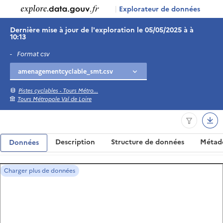
|
Explorateur de données
Dernière mise à jour de l'exploration le 05/05/2025 à à
10:13
-
Format csv
Pistes cyclables - Tours Métro...
Tours Métropole Val de Loire
Description
Structure de données
Métad
Données
Charger plus de données