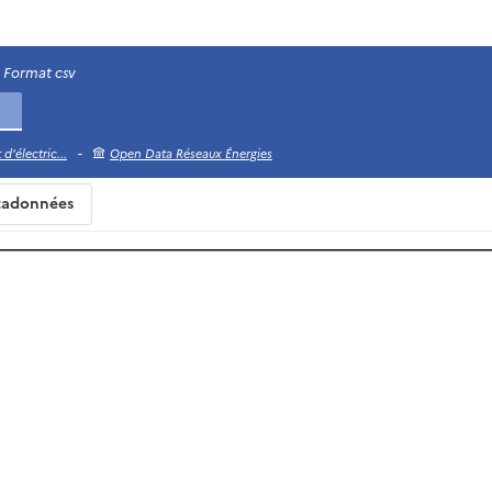
Format csv
-
d'électric...
Open Data Réseaux Énergies
adonnées