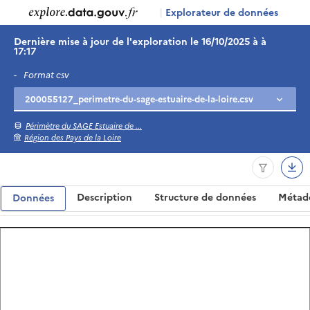
|
Explorateur de données
Dernière mise à jour de l'exploration le 16/10/2025 à à
17:17
-
Format csv
Périmètre du SAGE Estuaire de ...
Région des Pays de la Loire
Description
Structure de données
Métad
Données