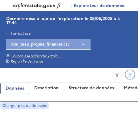
|
Explorateur de données
Dernière mise à jour de l'exploration le 05/05/2025 à à
17:44
-
Format csv
Soutien à la recherche - Proje...
Région Île-de-France
Description
Structure de données
Métad
Données
Charger plus de données