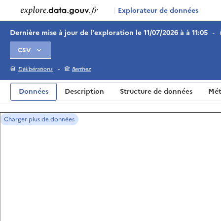
|
Explorateur de données
Dernière mise à jour de l'exploration le 11/07/2026 à à 11:05
-
-
Délibérations
Berthez
Données
Description
Structure de données
Mét
Charger plus de données