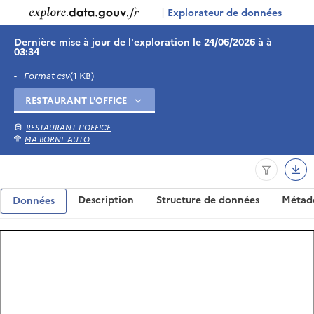
|
Explorateur de données
Dernière mise à jour de l'exploration le 24/06/2026 à à
03:34
-
Format csv
(1 KB)
RESTAURANT L'OFFICE
MA BORNE AUTO
Description
Structure de données
Métad
Données