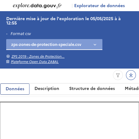
|
Explorateur de données
Dernière mise à jour de l'exploration le 05/05/2025 à à
12:55
-
Format csv
ZPS 2019 - Zones de Protection...
Plateforme Open Data ZABAL
Description
Structure de données
Métad
Données