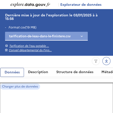
|
Explorateur de données
Dernière mise à jour de l'exploration le 03/01/2025 à à
15:56
-
Format csv
(19 MB)
Tarification de l'eau potable ...
Conseil départemental du Finis...
Description
Structure de données
Métad
Données
Charger plus de données