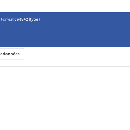
Format csv
(542 Bytes)
adonnées