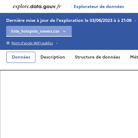
|
Explorateur de données
Dernière mise à jour de l'exploration le 03/06/2023 à à 21:06
-
-
Point d'accès WIFI publics
Données
Description
Structure de données
Mét