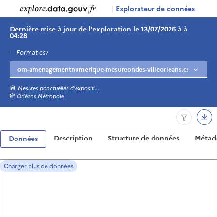
|
Explorateur de données
Dernière mise à jour de l'exploration le 13/07/2026 à à
04:28
-
Format csv
Mesures ponctuelles d'expositi...
Orléans Métropole
Description
Structure de données
Métad
Données
Charger plus de données