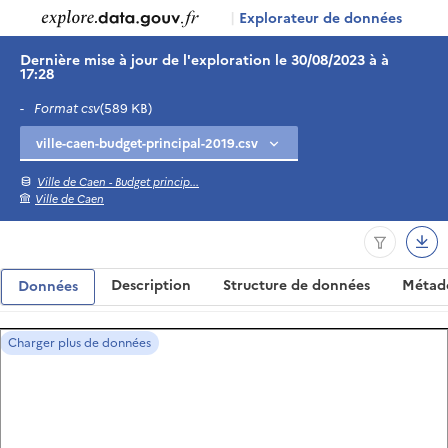
|
Explorateur de données
Dernière mise à jour de l'exploration le 30/08/2023 à à
17:28
-
Format csv
(589 KB)
Ville de Caen - Budget princip...
Ville de Caen
Description
Structure de données
Métad
Données
Charger plus de données