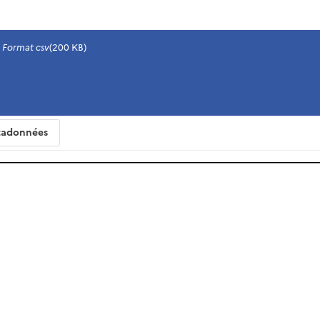
Format csv
(200 KB)
adonnées