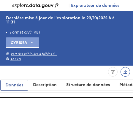
|
Explorateur de données
Dernière mise à jour de l'exploration le 23/10/2024 à à
11:31
-
Format csv
(1 KB)
Part des véhicules à faibles é...
ALTYN
Description
Structure de données
Métad
Données