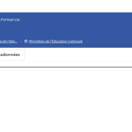
Format csv
-
 de l'édu...
Ministères de l'Éducation nationale
adonnées