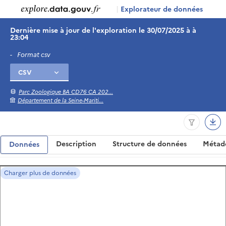
|
Explorateur de données
Dernière mise à jour de l'exploration le 30/07/2025 à à
23:04
-
Format csv
Parc Zoologique BA CD76 CA 202...
Département de la Seine-Mariti...
Description
Structure de données
Métad
Données
Charger plus de données