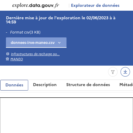
|
Explorateur de données
Dernière mise à jour de l'exploration le 02/06/2023 à à
14:59
-
Format csv
(3 KB)
Infrastructures de recharge po...
MANEO
Description
Structure de données
Métad
Données