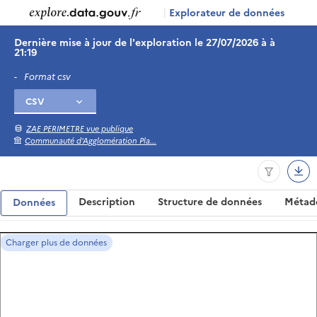
|
Explorateur de données
Dernière mise à jour de l'exploration le 27/07/2026 à à
21:19
-
Format csv
ZAE PERIMETRE vue publique
Communauté d'Agglomération Pla...
Description
Structure de données
Métad
Données
Charger plus de données