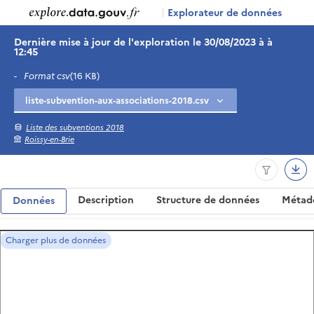
|
Explorateur de données
Dernière mise à jour de l'exploration le 30/08/2023 à à
12:45
-
Format csv
(16 KB)
Liste des subventions 2018
Roissy-en-Brie
Description
Structure de données
Métad
Données
Charger plus de données