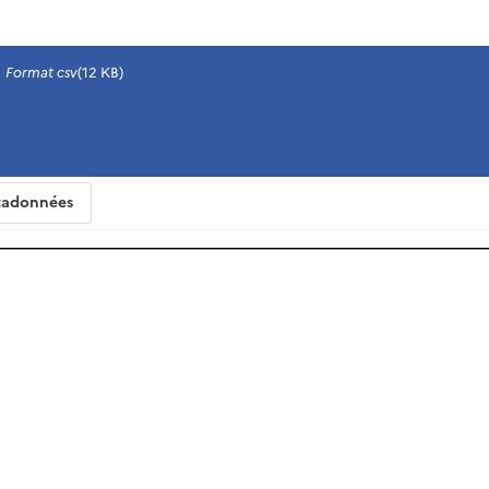
Format csv
(12 KB)
adonnées