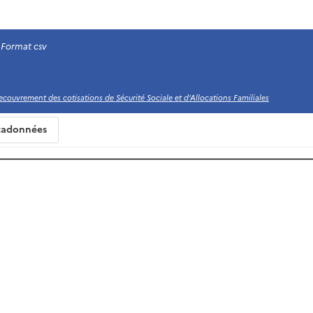
Format csv
couvrement des cotisations de Sécurité Sociale et d'Allocations Familiales
adonnées