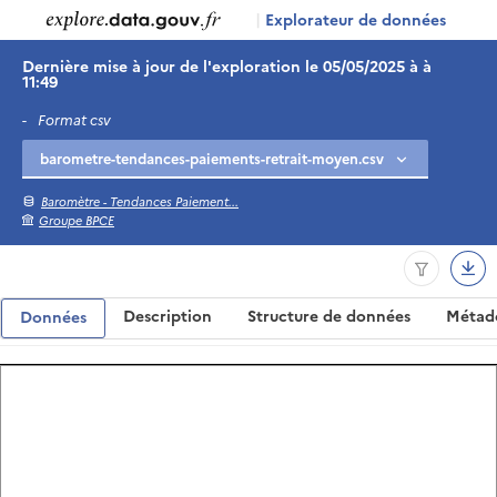
|
Explorateur de données
Dernière mise à jour de l'exploration le 05/05/2025 à à
11:49
-
Format csv
Baromètre - Tendances Paiement...
Groupe BPCE
Description
Structure de données
Métad
Données