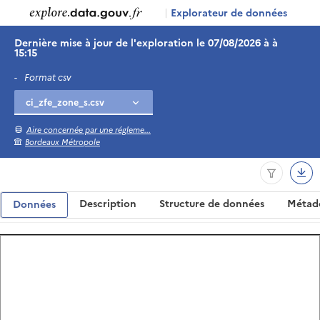
|
Explorateur de données
Dernière mise à jour de l'exploration le 07/08/2026 à à
15:15
-
Format csv
Aire concernée par une régleme...
Bordeaux Métropole
Description
Structure de données
Métad
Données