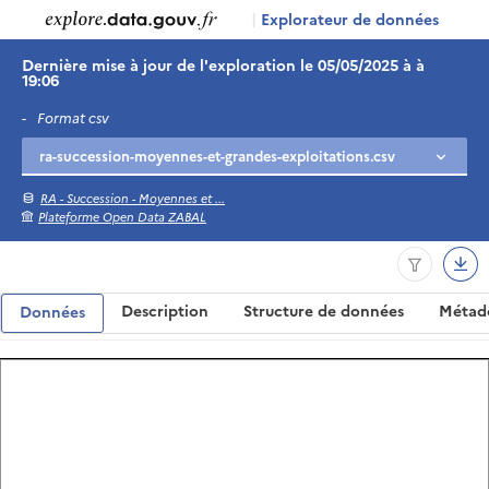
|
Explorateur de données
Dernière mise à jour de l'exploration le 05/05/2025 à à
19:06
-
Format csv
RA - Succession - Moyennes et ...
Plateforme Open Data ZABAL
Description
Structure de données
Métad
Données