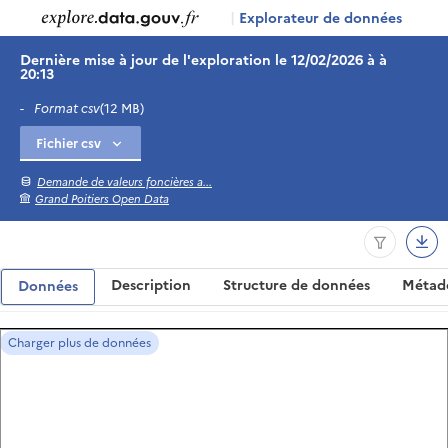
|
Explorateur de données
Dernière mise à jour de l'exploration le 12/02/2026 à à
20:13
-
Format csv
(12 MB)
Demande de valeurs foncières a...
Grand Poitiers Open Data
Description
Structure de données
Métad
Données
Charger plus de données