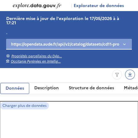
|
Explorateur de données
Dernière mise à jour de l'exploration le 17/05/2026 à à
17:21
-
Propriétés parcellaires du Dép...
Occitanie Pyrénées en Intellig...
Description
Structure de données
Métad
Données
Charger plus de données