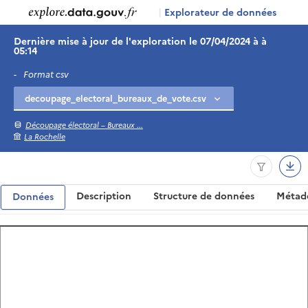
|
Explorateur de données
Dernière mise à jour de l'exploration le 07/04/2024 à à
05:14
-
Format csv
Découpage électoral – Bureaux ...
La Rochelle
Description
Structure de données
Métad
Données